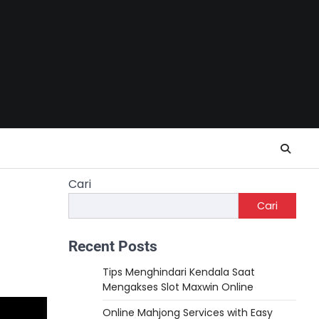
Cari
Cari
Recent Posts
Tips Menghindari Kendala Saat
Mengakses Slot Maxwin Online
Online Mahjong Services with Easy