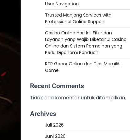
User Navigation
Trusted Mahjong Services with
Professional Online Support
Casino Online Hari Ini: Fitur dan
Layanan yang Wajib Diketahui Casino
Online dan Sistem Permainan yang
Perlu Dipahami Panduan
RTP Gacor Online dan Tips Memilih
Game
Recent Comments
Tidak ada komentar untuk ditampilkan.
Archives
Juli 2026
Juni 2026