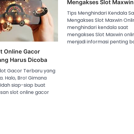
Mengakses Slot Maxwin
Tips Menghindari Kendala S
Mengakses Slot Maxwin Onli
menghindari kendala saat
mengakses Slot Maxwin onli
menjadi informasi penting b
t Online Gacor
ang Harus Dicoba
 slot Gacor Terbaru yang
a. Halo, Bro! Gimana
dah siap-siap buat
san slot online gacor