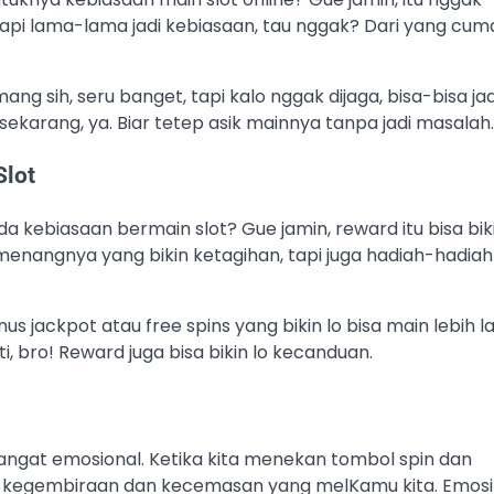
api lama-lama jadi kebiasaan, tau nggak? Dari yang cum
 sih, seru banget, tapi kalo nggak dijaga, bisa-bisa jad
 sekarang, ya. Biar tetep asik mainnya tanpa jadi masalah.
Slot
a kebiasaan bermain slot? Gue jamin, reward itu bisa biki
enangnya yang bikin ketagihan, tapi juga hadiah-hadiah
nus jackpot atau free spins yang bikin lo bisa main lebih l
i, bro! Reward juga bisa bikin lo kecanduan.
angat emosional. Ketika kita menekan tombol spin dan
kegembiraan dan kecemasan yang melKamu kita. Emosi 