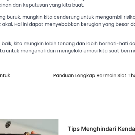
nan dan keputusan yang kita buat.
yang buruk, mungkin kita cenderung untuk mengambil risik
k akal. Hal ini dapat menyebabkan kerugian yang besar d
g baik, kita mungkin lebih tenang dan lebih berhati-hati d
ita untuk mengenali dan mengelola emosi kita saat berma
untuk
Panduan Lengkap Bermain Slot Th
Tips Menghindari Kenda