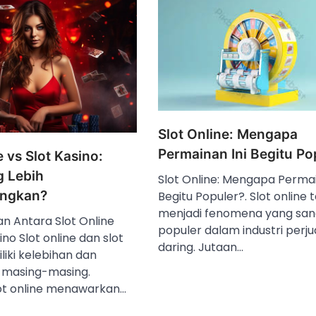
Slot Online: Mengapa
Permainan Ini Begitu Po
e vs Slot Kasino:
 Lebih
Slot Online: Mengapa Permai
ngkan?
Begitu Populer?. Slot online 
menjadi fenomena yang san
n Antara Slot Online
populer dalam industri perju
ino Slot online dan slot
daring. Jutaan…
liki kelebihan dan
 masing-masing.
ot online menawarkan…