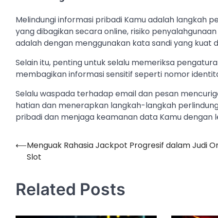
Melindungi informasi pribadi Kamu adalah langkah pen
yang dibagikan secara online, risiko penyalahgunaan 
adalah dengan menggunakan kata sandi yang kuat d
Selain itu, penting untuk selalu memeriksa pengaturan
membagikan informasi sensitif seperti nomor identi
Selalu waspada terhadap email dan pesan mencurig
hatian dan menerapkan langkah-langkah perlindunga
pribadi dan menjaga keamanan data Kamu dengan le
⟵
Menguak Rahasia Jackpot Progresif dalam Judi On
Navigasi
Slot
pos
Related Posts