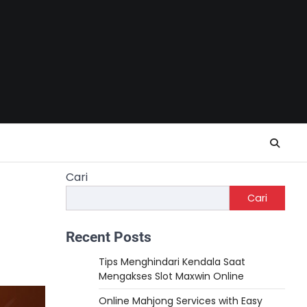
Cari
Cari
Recent Posts
Tips Menghindari Kendala Saat
Mengakses Slot Maxwin Online
Online Mahjong Services with Easy