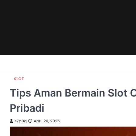
Skip
to
content
SLOT
Tips Aman Bermain Slot O
Pribadi
s7p8q
April 20, 2025