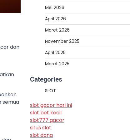
Mei 2026
April 2026
Maret 2026
.
November 2025
ncar dan
April 2025
Maret 2025
katkan
Categories
SLOT
 bahkan
wa semua
slot gacor hari ini
slot bet kecil
slot777 gacor
situs slot
slot dana
a dan