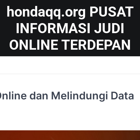
hondaqq.org PUSAT
INFORMASI JUDI
ONLINE TERDEPAN
nline dan Melindungi Data