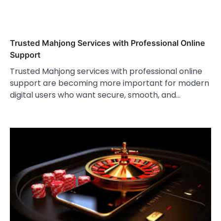
Trusted Mahjong Services with Professional Online
Support
Trusted Mahjong services with professional online
support are becoming more important for modern
digital users who want secure, smooth, and…