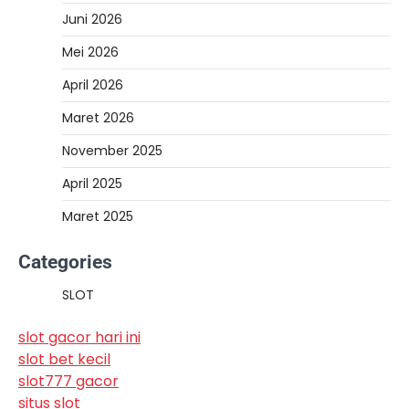
Juni 2026
Mei 2026
April 2026
Maret 2026
November 2025
April 2025
Maret 2025
Categories
SLOT
slot gacor hari ini
slot bet kecil
slot777 gacor
situs slot