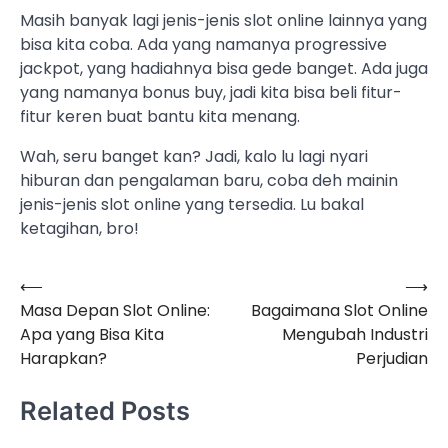
Masih banyak lagi jenis-jenis slot online lainnya yang
bisa kita coba. Ada yang namanya progressive
jackpot, yang hadiahnya bisa gede banget. Ada juga
yang namanya bonus buy, jadi kita bisa beli fitur-
fitur keren buat bantu kita menang.
Wah, seru banget kan? Jadi, kalo lu lagi nyari
hiburan dan pengalaman baru, coba deh mainin
jenis-jenis slot online yang tersedia. Lu bakal
ketagihan, bro!
⟵
⟶
Navigasi
Masa Depan Slot Online:
Bagaimana Slot Online
pos
Apa yang Bisa Kita
Mengubah Industri
Harapkan?
Perjudian
Related Posts