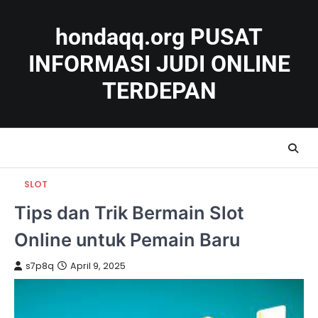
Skip
to
hondaqq.org PUSAT
content
INFORMASI JUDI ONLINE
TERDEPAN
SLOT
Tips dan Trik Bermain Slot
Online untuk Pemain Baru
s7p8q
April 9, 2025