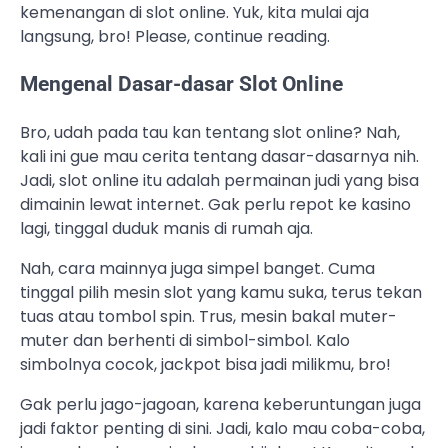
kemenangan di slot online. Yuk, kita mulai aja
langsung, bro! Please, continue reading.
Mengenal Dasar-dasar Slot Online
Bro, udah pada tau kan tentang slot online? Nah,
kali ini gue mau cerita tentang dasar-dasarnya nih.
Jadi, slot online itu adalah permainan judi yang bisa
dimainin lewat internet. Gak perlu repot ke kasino
lagi, tinggal duduk manis di rumah aja.
Nah, cara mainnya juga simpel banget. Cuma
tinggal pilih mesin slot yang kamu suka, terus tekan
tuas atau tombol spin. Trus, mesin bakal muter-
muter dan berhenti di simbol-simbol. Kalo
simbolnya cocok, jackpot bisa jadi milikmu, bro!
Gak perlu jago-jagoan, karena keberuntungan juga
jadi faktor penting di sini. Jadi, kalo mau coba-coba,