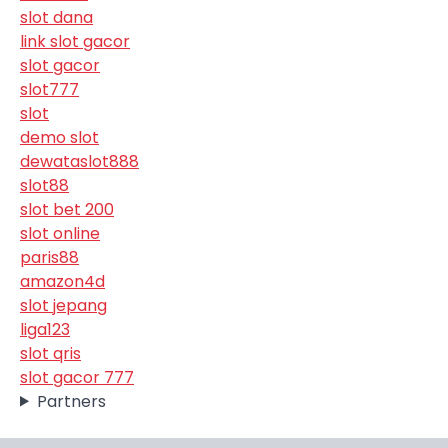
slot dana
link slot gacor
slot gacor
slot777
slot
demo slot
dewataslot888
slot88
slot bet 200
slot online
paris88
amazon4d
slot jepang
liga123
slot qris
slot gacor 777
Partners